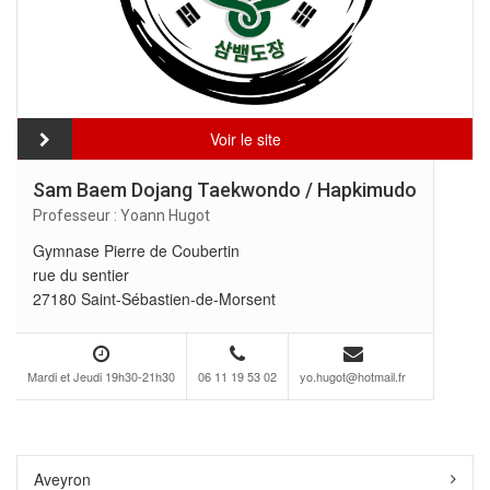
Voir le site
Sam Baem Dojang Taekwondo / Hapkimudo
Professeur : Yoann Hugot
Gymnase Pierre de Coubertin
rue du sentier
27180 Saint-Sébastien-de-Morsent
Mardi et Jeudi 19h30-21h30
06 11 19 53 02
yo.hugot@hotmail.fr
Aveyron